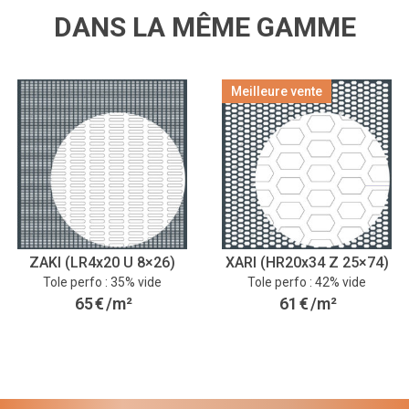
DANS LA MÊME GAMME
Meilleure vente
ZAKI (LR4x20 U 8×26)
XARI (HR20x34 Z 25×74)
Tole perfo : 35% vide
Tole perfo : 42% vide
65
€
/m²
61
€
/m²