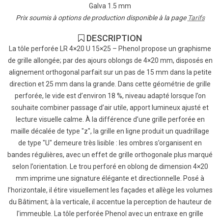
Galva 1.5 mm
Prix soumis à options de production disponible à la page
Tarifs
DESCRIPTION
La tôle perforée LR 4×20 U 15×25 – Phenol propose un graphisme
de grille allongée; par des ajours oblongs de 4×20 mm, disposés en
alignement orthogonal parfait sur un pas de 15 mm dans la petite
direction et 25 mm dans la grande. Dans cette géométrie de grille
perforée, le vide est d’environ 18 %, niveau adapté lorsque l’on
souhaite combiner passage d’air utile, apport lumineux ajusté et
lecture visuelle calme. À la différence d’une grille perforée en
maille décalée de type "z", la grille en ligne produit un quadrillage
de type "U" demeure très lisible : les ombres s’organisent en
bandes régulières, avec un effet de grille orthogonale plus marqué
selon l’orientation. Le trou perforé en oblong de dimension 4×20
mm imprime une signature élégante et directionnelle. Posé à
l’horizontale, il étire visuellement les façades et allège les volumes
du Bâtiment; à la verticale, il accentue la perception de hauteur de
l'immeuble. La tôle perforée Phenol avec un entraxe en grille