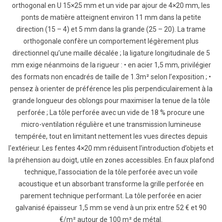
orthogonal en U 15×25 mm et un vide par ajour de 4×20 mm, les
ponts de matière atteignent environ 11 mm dans la petite
direction (15 – 4) et 5 mm dans la grande (25 – 20). La trame
orthogonale confère un comportement légèrement plus
directionnel qu’une maille décalée ; la ligature longitudinale de 5
mm exige néanmoins de la rigueur : • en acier 1,5 mm, privilégier
des formats non encadrés de taille de 1.3m² selon l’exposition ; •
pensez à orienter de préférence les plis perpendiculairement à la
grande longueur des oblongs pour maximiser la tenue de la tôle
perforée ; La tôle perforée avec un vide de 18 % procure une
micro-ventilation régulière et une transmission lumineuse
tempérée, tout en limitant nettement les vues directes depuis
l'extérieur. Les fentes 4×20 mm réduisent l’introduction d’objets et
la préhension au doigt, utile en zones accessibles. En faux plafond
technique, l’association de la tôle perforée avec un voile
acoustique et un absorbant transforme la grille perforée en
parement technique performant. La tôle perforée en acier
galvanisé épaisseur 1,5 mm se vend à un prix entre 52 € et 90
€/m² autour de 100 m² de métal.