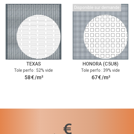
Disponible sur demande
TEXAS
HONORA (C5U8)
Tole perfo : 52% vide
Tole perfo : 39% vide
58
€
/m²
67
€
/m²