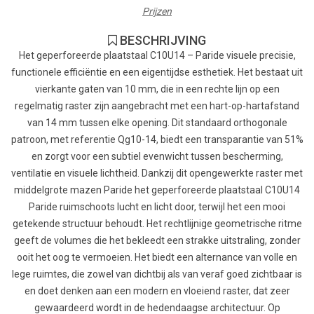
Prijzen
BESCHRIJVING
Het geperforeerde plaatstaal C10U14 – Paride visuele precisie,
functionele efficiëntie en een eigentijdse esthetiek. Het bestaat uit
vierkante gaten van 10 mm, die in een rechte lijn op een
regelmatig raster zijn aangebracht met een hart-op-hartafstand
van 14 mm tussen elke opening. Dit standaard orthogonale
patroon, met referentie Qg10-14, biedt een transparantie van 51%
en zorgt voor een subtiel evenwicht tussen bescherming,
ventilatie en visuele lichtheid. Dankzij dit opengewerkte raster met
middelgrote mazen Paride het geperforeerde plaatstaal C10U14
Paride ruimschoots lucht en licht door, terwijl het een mooi
getekende structuur behoudt. Het rechtlijnige geometrische ritme
geeft de volumes die het bekleedt een strakke uitstraling, zonder
ooit het oog te vermoeien. Het biedt een alternance van volle en
lege ruimtes, die zowel van dichtbij als van veraf goed zichtbaar is
en doet denken aan een modern en vloeiend raster, dat zeer
gewaardeerd wordt in de hedendaagse architectuur. Op