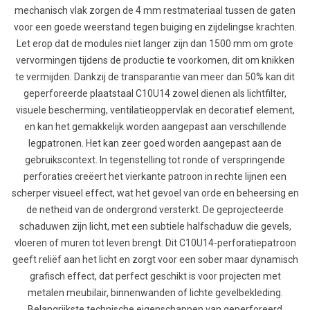
mechanisch vlak zorgen de 4 mm restmateriaal tussen de gaten
voor een goede weerstand tegen buiging en zijdelingse krachten.
Let erop dat de modules niet langer zijn dan 1500 mm om grote
vervormingen tijdens de productie te voorkomen, dit om knikken
te vermijden. Dankzij de transparantie van meer dan 50% kan dit
geperforeerde plaatstaal C10U14 zowel dienen als lichtfilter,
visuele bescherming, ventilatieoppervlak en decoratief element,
en kan het gemakkelijk worden aangepast aan verschillende
legpatronen. Het kan zeer goed worden aangepast aan de
gebruikscontext. In tegenstelling tot ronde of verspringende
perforaties creëert het vierkante patroon in rechte lijnen een
scherper visueel effect, wat het gevoel van orde en beheersing en
de netheid van de ondergrond versterkt. De geprojecteerde
schaduwen zijn licht, met een subtiele halfschaduw die gevels,
vloeren of muren tot leven brengt. Dit C10U14-perforatiepatroon
geeft reliëf aan het licht en zorgt voor een sober maar dynamisch
grafisch effect, dat perfect geschikt is voor projecten met
metalen meubilair, binnenwanden of lichte gevelbekleding.
Belangrijkste technische eigenschappen van geperforeerd