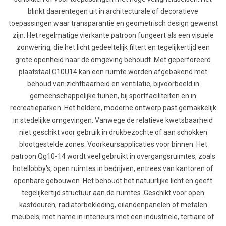
blinkt daarentegen uit in architecturale of decoratieve
toepassingen waar transparantie en geometrisch design gewenst
zijn. Het regelmatige vierkante patroon fungeert als een visuele
zonwering, die het licht gedeeltelijk filtert en tegelijkertijd een
grote openheid naar de omgeving behoudt. Met geperforeerd
plaatstaal C10U14 kan een ruimte worden afgebakend met
behoud van zichtbaarheid en ventilatie, bijvoorbeeld in
gemeenschappelijke tuinen, bij sportfaciliteiten en in
recreatieparken. Het heldere, moderne ontwerp past gemakkelijk
in stedelijke omgevingen. Vanwege de relatieve kwetsbaarheid
niet geschikt voor gebruik in drukbezochte of aan schokken
blootgestelde zones. Voorkeursapplicaties voor binnen: Het
patroon Qg10-14 wordt veel gebruikt in overgangsruimtes, zoals
hotellobby's, open ruimtes in bedrijven, entrees van kantoren of
openbare gebouwen. Het behoudt het natuurlijke licht en geeft
tegelijkertijd structuur aan de ruimtes. Geschikt voor open
kastdeuren, radiatorbekleding, eilandenpanelen of metalen
meubels, met name in interieurs met een industriële, tertiaire of