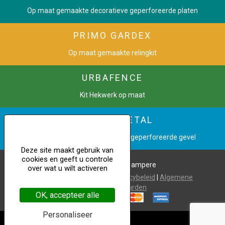
Op maat gemaakte decoratieve geperforeerde platen
PRIMO GARDEX
Op maat gemaakte relingkit
URBAFENCE
Kit Hekwerk op maat
CINETIC METAL
Verander een afbeelding in een geperforeerde gevel
Deze site maakt gebruik van
cookies en geeft u controle
Copyright © 2021 Dampere
over wat u wilt activeren
Wettelijke vermeldingen
|
Privacybeleid
|
Algemene
verkoopvoorwaarden
OK, accepteer alle
Personaliseer