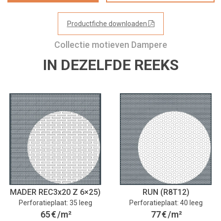
Productfiche downloaden
Collectie motieven Dampere
IN DEZELFDE REEKS
MADER REC3x20 Z 6×25)
RUN (R8T12)
Perforatieplaat: 35 leeg
Perforatieplaat: 40 leeg
65
€
/m²
77
€
/m²