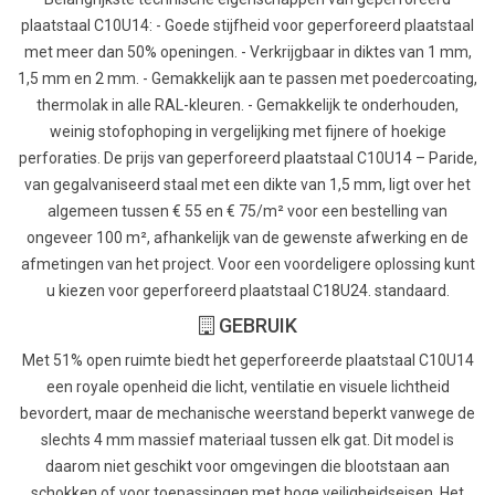
plaatstaal C10U14: - Goede stijfheid voor geperforeerd plaatstaal
met meer dan 50% openingen. - Verkrijgbaar in diktes van 1 mm,
1,5 mm en 2 mm. - Gemakkelijk aan te passen met poedercoating,
thermolak in alle RAL-kleuren. - Gemakkelijk te onderhouden,
weinig stofophoping in vergelijking met fijnere of hoekige
perforaties. De prijs van geperforeerd plaatstaal C10U14 – Paride,
van gegalvaniseerd staal met een dikte van 1,5 mm, ligt over het
algemeen tussen € 55 en € 75/m² voor een bestelling van
ongeveer 100 m², afhankelijk van de gewenste afwerking en de
afmetingen van het project. Voor een voordeligere oplossing kunt
u kiezen voor geperforeerd plaatstaal C18U24. standaard.
GEBRUIK
Met 51% open ruimte biedt het geperforeerde plaatstaal C10U14
een royale openheid die licht, ventilatie en visuele lichtheid
bevordert, maar de mechanische weerstand beperkt vanwege de
slechts 4 mm massief materiaal tussen elk gat. Dit model is
daarom niet geschikt voor omgevingen die blootstaan aan
schokken of voor toepassingen met hoge veiligheidseisen. Het