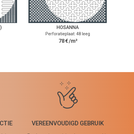
)
HOSANNA
O
Perforatieplaat: 48 leeg
78
€
/m²
CTIE
VEREENVOUDIGD GEBRUIK