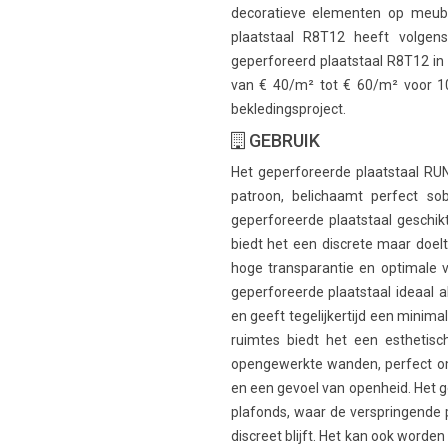
decoratieve elementen op meube
plaatstaal R8T12 heeft volge
geperforeerd plaatstaal R8T12 in
van € 40/m² tot € 60/m² voor 1
bekledingsproject.
GEBRUIK
Het geperforeerde plaatstaal RU
patroon, belichaamt perfect sob
geperforeerde plaatstaal geschikt
biedt het een discrete maar doel
hoge transparantie en optimale vent
geperforeerde plaatstaal ideaal al
en geeft tegelijkertijd een minimal
ruimtes biedt het een esthetisc
opengewerkte wanden, perfect om
en een gevoel van openheid. Het g
plafonds, waar de verspringende pl
discreet blijft. Het kan ook worde