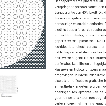
Het geperforeerde plaatstaal R8T
verspringend patroon, vormt een 
transparantie van 40% biedt. Dit 
tussen de gaten, zorgt voor een 
eenvoudige en strakke esthetiek. 
biedt het geperforeerde rooster 
en luchtig uiterlijk, maar bove
geperforeerde plaatstaal R8
luchtdoorlatendheid vereisen en
bekleding van metalen constructie
ook worden gebruikt als buite
perforaties kan filteren en tegeli
klassieke en tijdloze ontwerp maa
omgevingen. In interieurdecoratie
discrete en effectieve grafische t
en esthetiek moeten worden ge
openingen ten opzichte van de vul
geometrische textuur toevoegt 
verlevendigen, of het nu gaat o