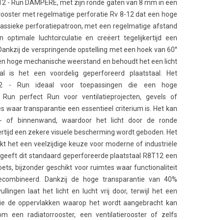
12 - Run DAMPERE, met zijn ronde gaten van 8 mm in een
rooster met regelmatige perforatie Rv 8-12 dat een hoge
klassieke perforatiepatroon, met een regelmatige afstand
optimale luchtcirculatie en creëert tegelijkertijd een
Dankzij de verspringende opstelling met een hoek van 60°
een hoge mechanische weerstand en behoudt het een licht
nal is het een voordelig geperforeerd plaatstaal. Het
T12 - Run ideaal voor toepassingen die een hoge
 Run perfect Run voor ventilatieprojecten, gevels of
s waar transparantie een essentieel criterium is. Het kan
n- of binnenwand, waardoor het licht door de ronde
jkertijd een zekere visuele bescherming wordt geboden. Het
kt het een veelzijdige keuze voor moderne of industriële
 geeft dit standaard geperforeerde plaatstaal R8T12 een
oets, bijzonder geschikt voor ruimtes waar functionaliteit
combineerd. Dankzij de hoge transparantie van 40%
lingen laat het licht en lucht vrij door, terwijl het een
die de oppervlakken waarop het wordt aangebracht kan
m een radiatorrooster, een ventilatierooster of zelfs