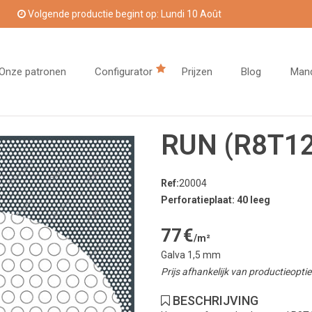
Volgende productie begint op: Lundi 10 Août
Onze patronen
Configurator
Prijzen
Blog
Man
RUN (R8T12
Ref:
20004
Perforatieplaat: 40 leeg
77
€
/m²
Galva 1,5 mm
Prijs afhankelijk van productieopt
BESCHRIJVING