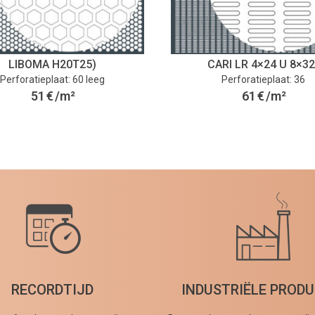
LIBOMA H20T25)
CARI LR 4×24 U 8×32
Perforatieplaat: 60 leeg
Perforatieplaat: 36
51
€
/m²
61
€
/m²
RECORDTIJD
INDUSTRIËLE PRODU