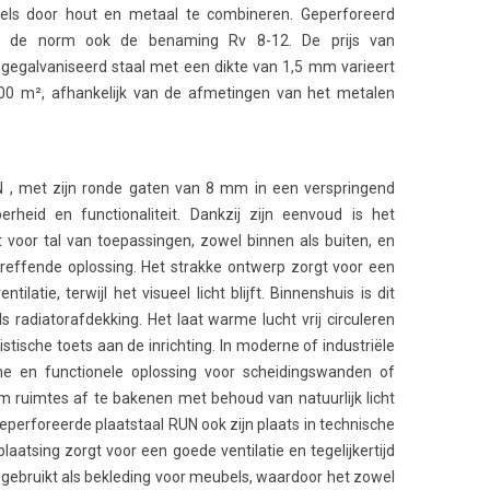
ls door hout en metaal te combineren. Geperforeerd
ns de norm ook de benaming Rv 8-12. De prijs van
 gegalvaniseerd staal met een dikte van 1,5 mm varieert
00 m², afhankelijk van de afmetingen van het metalen
N , met zijn ronde gaten van 8 mm in een verspringend
erheid en functionaliteit. Dankzij zijn eenvoud is het
 voor tal van toepassingen, zowel binnen als buiten, en
treffende oplossing. Het strakke ontwerp zorgt voor een
ilatie, terwijl het visueel licht blijft. Binnenshuis is dit
s radiatorafdekking. Het laat warme lucht vrij circuleren
istische toets aan de inrichting. In moderne of industriële
he en functionele oplossing voor scheidingswanden of
 ruimtes af te bakenen met behoud van natuurlijk licht
eperforeerde plaatstaal RUN ook zijn plaats in technische
aatsing zorgt voor een goede ventilatie en tegelijkertijd
n gebruikt als bekleding voor meubels, waardoor het zowel