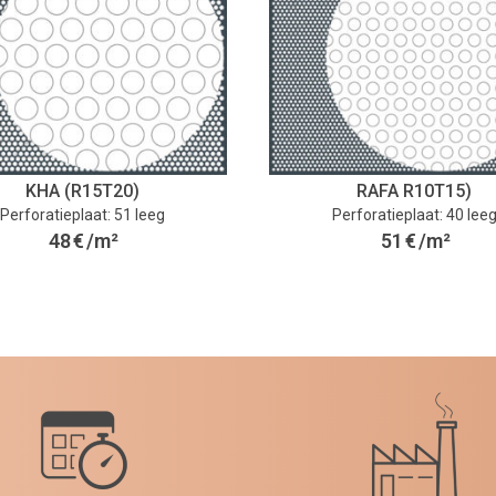
KHA (R15T20)
RAFA R10T15)
Perforatieplaat: 51 leeg
Perforatieplaat: 40 lee
48
€
/m²
51
€
/m²