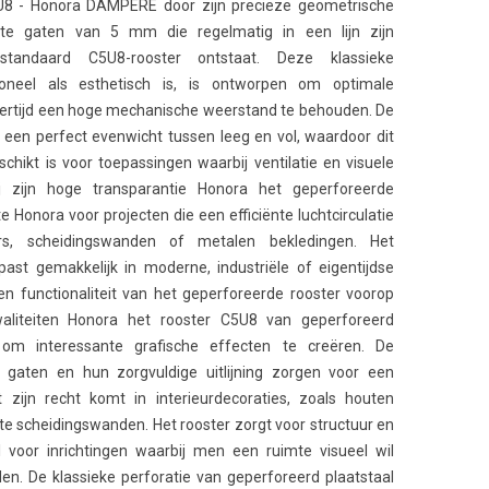
5U8 - Honora DAMPERE door zijn precieze geometrische
ante gaten van 5 mm die regelmatig in een lijn zijn
standaard C5U8-rooster ontstaat. Deze klassieke
ioneel als esthetisch is, is ontworpen om optimale
jkertijd een hoge mechanische weerstand te behouden. De
 een perfect evenwicht tussen leeg en vol, waardoor dit
chikt is voor toepassingen waarbij ventilatie en visuele
zij zijn hoge transparantie Honora het geperforeerde
 Honora voor projecten die een efficiënte luchtcirculatie
ters, scheidingswanden of metalen bekledingen. Het
ast gemakkelijk in moderne, industriële of eigentijdse
n functionaliteit van het geperforeerde rooster voorop
waliteiten Honora het rooster C5U8 van geperforeerd
om interessante grafische effecten te creëren. De
 gaten en hun zorgvuldige uitlijning zorgen voor een
t zijn recht komt in interieurdecoraties, zoals houten
te scheidingswanden. Het rooster zorgt voor structuur en
eaal voor inrichtingen waarbij men een ruimte visueel wil
en. De klassieke perforatie van geperforeerd plaatstaal