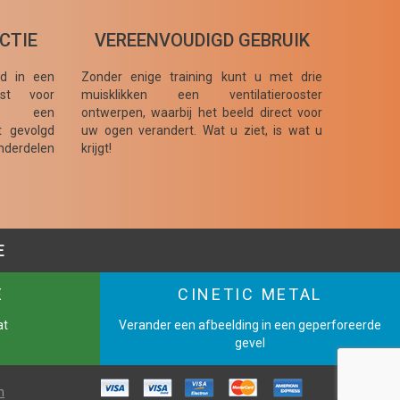
CTIE
VEREENVOUDIGD GEBRUIK
gd in een
Zonder enige training kunt u met drie
ust voor
muisklikken een ventilatierooster
bij een
ontwerpen, waarbij het beeld direct voor
dt gevolgd
uw ogen verandert. Wat u ziet, is wat u
nderdelen
krijgt!
E
E
CINETIC METAL
at
Verander een afbeelding in een geperforeerde
gevel
n