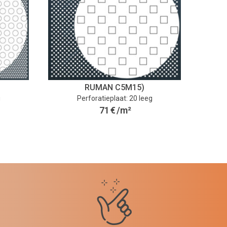
RUMAN C5M15)
g
Perforatieplaat: 20 leeg
71
€
/m²