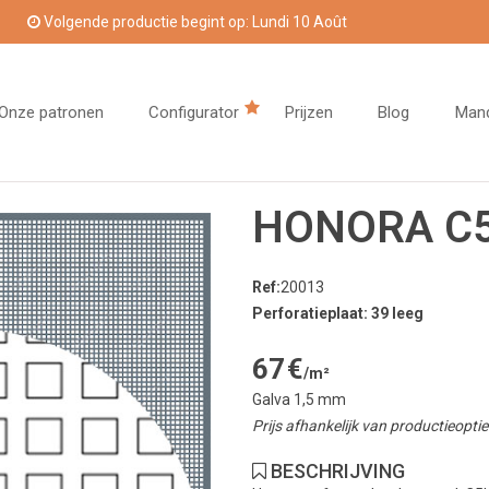
Volgende productie begint op: Lundi 10 Août
Onze patronen
Configurator
Prijzen
Blog
Man
HONORA C5
Ref:
20013
Perforatieplaat: 39 leeg
67
€
/m²
Galva 1,5 mm
Prijs afhankelijk van productieopt
BESCHRIJVING