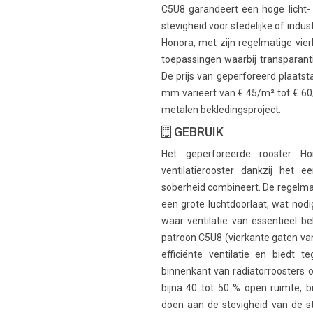
C5U8 garandeert een hoge licht- e
stevigheid voor stedelijke of indus
Honora, met zijn regelmatige vier
toepassingen waarbij transparanti
De prijs van geperforeerd plaatst
mm varieert van € 45/m² tot € 60
metalen bekledingsproject.
GEBRUIK
Het geperforeerde rooster 
ventilatierooster dankzij het e
soberheid combineert. De regelma
een grote luchtdoorlaat, wat nodi
waar ventilatie van essentieel be
patroon C5U8 (vierkante gaten v
efficiënte ventilatie en biedt 
binnenkant van radiatorroosters o
bijna 40 tot 50 % open ruimte, 
doen aan de stevigheid van de str