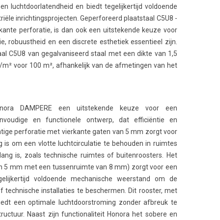
n luchtdoorlatendheid en biedt tegelijkertijd voldoende
triële inrichtingsprojecten. Geperforeerd plaatstaal C5U8 -
kante perforatie, is dan ook een uitstekende keuze voor
e, robuustheid en een discrete esthetiek essentieel zijn.
aal C5U8 van gegalvaniseerd staal met een dikte van 1,5
/m² voor 100 m², afhankelijk van de afmetingen van het
Honora DAMPERE een uitstekende keuze voor een
envoudige en functionele ontwerp, dat efficiëntie en
tige perforatie met vierkante gaten van 5 mm zorgt voor
g is om een vlotte luchtcirculatie te behouden in ruimtes
lang is, zoals technische ruimtes of buitenroosters. Het
an 5 mm met een tussenruimte van 8 mm) zorgt voor een
tegelijkertijd voldoende mechanische weerstand om de
f technische installaties te beschermen. Dit rooster, met
biedt een optimale luchtdoorstroming zonder afbreuk te
uctuur. Naast zijn functionaliteit Honora het sobere en