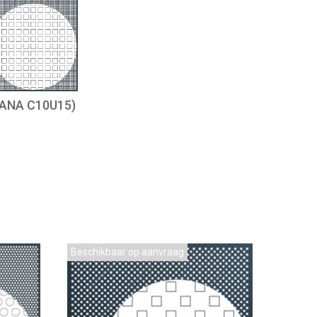
ANA C10U15)
Beschikbaar op aanvraag
Bestse