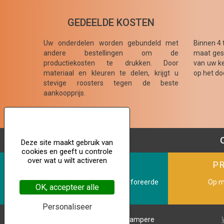
GEDEELDE KOSTEN
Uw onderdelen worden gebundeld met
Binnen 4 
andere bestellingen om de
maat gesn
productiekosten te drukken. Door
van uw ke
materiaal en kleuren te delen, krijgt u
op het do
stevige roosters tegen de beste
aankoopprijs.
Deze site maakt gebruik van
cookies en geeft u controle
over wat u wilt activeren
YUNIK DECO
P
Op maat gemaakte decoratieve geperforeerde
Op m
OK, accepteer alle
platen
Personaliseer
Copyright © 2021 Dampere