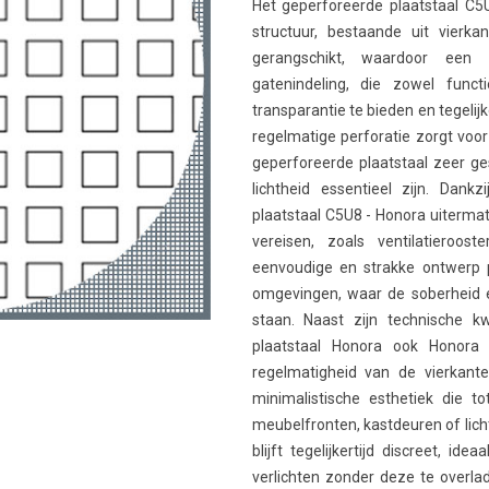
Het geperforeerde plaatstaal C
structuur, bestaande uit vierk
gerangschikt, waardoor een 
gatenindeling, die zowel funct
transparantie te bieden en tegeli
regelmatige perforatie zorgt voor
geperforeerde plaatstaal zeer ges
lichtheid essentieel zijn. Dank
plaatstaal C5U8 - Honora uitermate
vereisen, zoals ventilatieroos
eenvoudige en strakke ontwerp p
omgevingen, waar de soberheid e
staan. Naast zijn technische k
plaatstaal Honora ook Honora 
regelmatigheid van de vierkante
minimalistische esthetiek die to
meubelfronten, kastdeuren of lich
blijft tegelijkertijd discreet, id
verlichten zonder deze te overlad