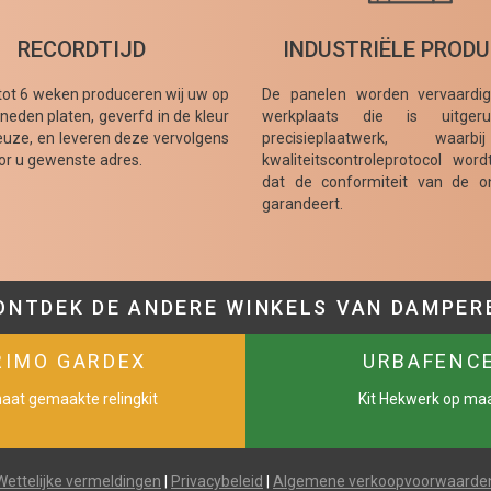
RECORDTIJD
INDUSTRIËLE PRODU
tot 6 weken produceren wij uw op
De panelen worden vervaardi
eden platen, geverfd in de kleur
werkplaats die is uitger
uze, en leveren deze vervolgens
precisieplaatwerk, waar
or u gewenste adres.
kwaliteitscontroleprotocol wor
dat de conformiteit van de o
garandeert.
ONTDEK DE ANDERE WINKELS VAN DAMPER
RIMO GARDEX
URBAFENC
aat gemaakte relingkit
Kit Hekwerk op ma
Wettelijke vermeldingen
|
Privacybeleid
|
Algemene verkoopvoorwaarde