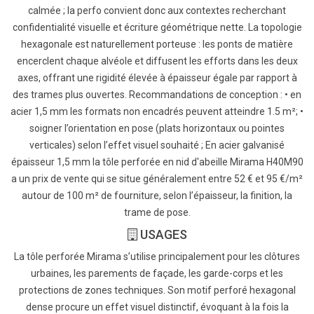
calmée ; la perfo convient donc aux contextes recherchant
confidentialité visuelle et écriture géométrique nette. La topologie
hexagonale est naturellement porteuse : les ponts de matière
encerclent chaque alvéole et diffusent les efforts dans les deux
axes, offrant une rigidité élevée à épaisseur égale par rapport à
des trames plus ouvertes. Recommandations de conception : • en
acier 1,5 mm les formats non encadrés peuvent atteindre 1.5 m²; •
soigner l’orientation en pose (plats horizontaux ou pointes
verticales) selon l’effet visuel souhaité ; En acier galvanisé
épaisseur 1,5 mm la tôle perforée en nid d'abeille Mirama H40M90
a un prix de vente qui se situe généralement entre 52 € et 95 €/m²
autour de 100 m² de fourniture, selon l’épaisseur, la finition, la
trame de pose.
USAGES
La tôle perforée Mirama s’utilise principalement pour les clôtures
urbaines, les parements de façade, les garde-corps et les
protections de zones techniques. Son motif perforé hexagonal
dense procure un effet visuel distinctif, évoquant à la fois la