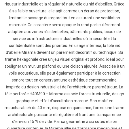
rigueur industrielle et la régularité naturelle du nid d’abeilles. Grâce
à sa faible ouverture, elle agit comme un écran de protection,
limitant le passage du regard tout en assurant une ventilation
minimale. Ce caractère semi-opaque la rend particulièrement
adaptée aux zones résidentielles, bâtiments publics, locaux de
service ou infrastructures industrielles où la sécurité et la
confidentialité sont des priorités. En usage intérieur, la tôle nid
d'abeille Mirama devient un parement décoratif ou technique. Sa
trame hexagonale crée un jeu visuel original et profond, idéal pour
souligner un mur, un plafond ou une cloison ajourée. Associée à un
voile acoustique, elle peut également participer à la correction
sonore tout en conservant une esthétique contemporaine,
inspirée du design industriel et de l’architecture paramétrique. La
tôle perforée H40M90 – Mirama associe force structurelle, design
graphique et effet d’occultation marqué. Son motif en
moucharabieh de 40 mm, disposé en quinconce, forme une trame
architecturale puissante et régulière offrant une transparence
d’environ 15 % de vide. Par sa géométrie à six côtés et son
ouverture contenue, la Mirama allie performance mécanique et