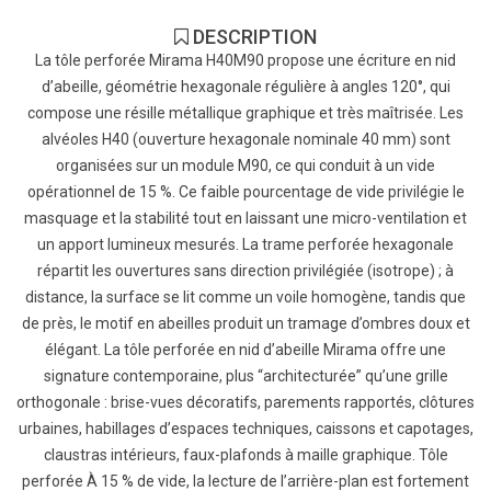
DESCRIPTION
La tôle perforée Mirama H40M90 propose une écriture en nid
d’abeille, géométrie hexagonale régulière à angles 120°, qui
compose une résille métallique graphique et très maîtrisée. Les
alvéoles H40 (ouverture hexagonale nominale 40 mm) sont
organisées sur un module M90, ce qui conduit à un vide
opérationnel de 15 %. Ce faible pourcentage de vide privilégie le
masquage et la stabilité tout en laissant une micro-ventilation et
un apport lumineux mesurés. La trame perforée hexagonale
répartit les ouvertures sans direction privilégiée (isotrope) ; à
distance, la surface se lit comme un voile homogène, tandis que
de près, le motif en abeilles produit un tramage d’ombres doux et
élégant. La tôle perforée en nid d’abeille Mirama offre une
signature contemporaine, plus “architecturée” qu’une grille
orthogonale : brise-vues décoratifs, parements rapportés, clôtures
urbaines, habillages d’espaces techniques, caissons et capotages,
claustras intérieurs, faux-plafonds à maille graphique. Tôle
perforée À 15 % de vide, la lecture de l’arrière-plan est fortement