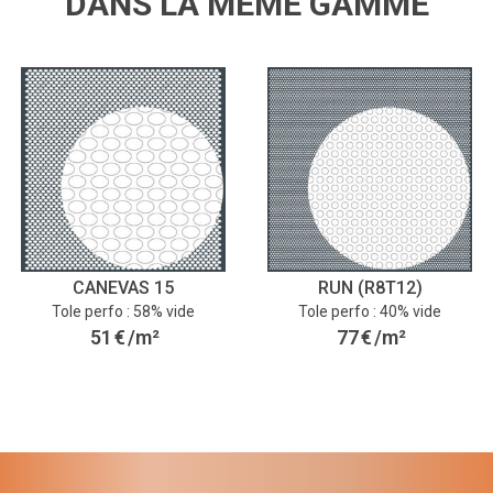
DANS LA MÊME GAMME
CANEVAS 15
RUN (R8T12)
Tole perfo : 58% vide
Tole perfo : 40% vide
51
€
/m²
77
€
/m²