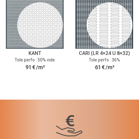
KANT
CARI (LR 4×24 U 8×32)
Tole perfo : 50% vide
Tole perfo : 36%
91
€
/m²
61
€
/m²