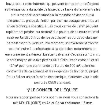
bavures aux coins internes, qui peuvent compromettre l'aspect
esthétique ou la durabilité de la pièce. La faible distance entre les
trous menace la résistance à la moindre déviation sur la
tolérance. La phase de finition par thermolaquage constitue un
enjeu technique spécifique. Les trous carrés de 5 mm peuvent
rapidement perdre leur netteté si la poudre de peinture est mal
calibrée. Un dépôt trop dense peut lisser les bords ou obstruer
partiellement l'ouverture. Inversement, un revêtement trop fin
pourrait nuire à la résistance à la corrosion, notamment en
environnement extérieur. En acier galvanisé d'épaisseur 1,5 mm,
le coût moyen de la tôle perfo C5U7 Kidileu varie entre 60 et 80
€/m² pour une commande de l'ordre de 100 m², selon les
contraintes de calepinage et les exigences de finition du projet.
Pour réaliser un perforation économique, s'orienter vers la
tôle
perforée C5U8 standard
.
LE CONSEIL DE L'ÉQUIPE
Pour un rapport portée / prix optimisé, nous vous conseillons la
tôle KIDILEU (C5U7) en
Acier Galva épaisseur 1.5 mm