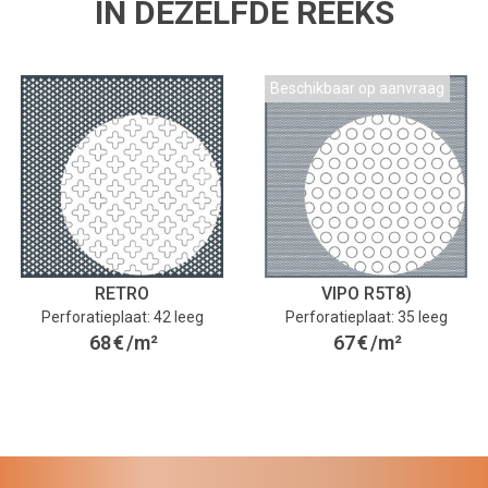
IN DEZELFDE REEKS
Beschikbaar op aanvraag
RETRO
VIPO R5T8)
Perforatieplaat: 42 leeg
Perforatieplaat: 35 leeg
68
€
/m²
67
€
/m²