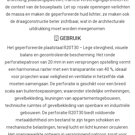
de context van de bouwplaats. Let op: royale openingen verlichten
de massa en maken de geperforeerde huid lichter; ze maken ook
de draagconstructie beter zichtbaar, wat in de architecturale
uitdrukking moet worden meegenomen.
GEBRUIK
Het geperforeerde plaatstaal R20T30 – Lege stevigheid, visuele
balans en gecontroleerde bescherming. Het ronde
perforatiepatroon van 20 mm in een versprongen opstelling vormt
een harmonieus raster met een transparantie van 40 %, ideaal
voor projecten waar veiligheid en ventilatie in hetzelfde vlak
moeten samengaan. De perforatie is geschikt voor een breed
scala aan buitentoepassingen, waaronder stedelijke omheiningen,
gevelbekleding, leuningen van appartementsgebouwen,
technische ruimtes of gevelbekleding van openbare en industriële
gebouwen. De perforatie R20T30 biedt voldoende
metaaldichtheid om bestand te zijn tegen schokken en
mechanische belastingen, terwijl lucht en licht kunnen circuleren.
Het opengewerkte ontwerp in verspringend patroon zorgt voor