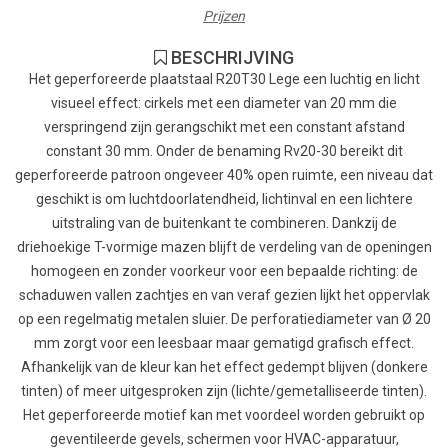
Prijzen
BESCHRIJVING
Het geperforeerde plaatstaal R20T30 Lege een luchtig en licht
visueel effect: cirkels met een diameter van 20 mm die
verspringend zijn gerangschikt met een constant afstand
constant 30 mm. Onder de benaming Rv20-30 bereikt dit
geperforeerde patroon ongeveer 40% open ruimte, een niveau dat
geschikt is om luchtdoorlatendheid, lichtinval en een lichtere
uitstraling van de buitenkant te combineren. Dankzij de
driehoekige T-vormige mazen blijft de verdeling van de openingen
homogeen en zonder voorkeur voor een bepaalde richting: de
schaduwen vallen zachtjes en van veraf gezien lijkt het oppervlak
op een regelmatig metalen sluier. De perforatiediameter van Ø 20
mm zorgt voor een leesbaar maar gematigd grafisch effect.
Afhankelijk van de kleur kan het effect gedempt blijven (donkere
tinten) of meer uitgesproken zijn (lichte/gemetalliseerde tinten).
Het geperforeerde motief kan met voordeel worden gebruikt op
geventileerde gevels, schermen voor HVAC-apparatuur,