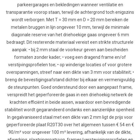
parkeergarages en bekledingen wanneer ventilatie en
transparantie voorop staan, terwijl de achtergrond toch enigszins
wordt verborgen. Met T = 30 mm en D = 20 mm bereiken de
metalen bruggen in lijn ongeveer 10 mm, terwijl de minimale
diagonale reserve van het driehoekige gaas ongeveer 6 mm
bedraagt. Dit resterende materiaal vereist een strikte structurele
aanpak: • bij 2 mm staal de voorkeur geven aan bescheiden
formaten zonder kader; • voeg een dragend frame en/of
verstijvingsprofielen toe; • op winderige locaties of voor grotere
overspanningen, streef naar een dikte van 3 mm voor stabiliteit; •
breng de bevestigingsafstand dichter bij elkaar en vermenigvuldig
de steunpunten. Goed ondersteund door een aangepast frame,
verspreidt het geperforeerde gaas in een driehoekig netwerk de
krachten efficiënt in beide assen, waardoor een bevredigende
stabiliteit wordt gegarandeerd ondanks een aanzienlijke openheid.
In gegalvaniseerd staal met een dikte van 2 mm ligt de prijs voor
geperforeerde plaat R20T30 over het algemeen tussen € 54 en €
90/m² voor ongeveer 100 m² levering, afhankelijk van de dikte,
afwerking, plaatsingspatroon, frames/verstevigingsprofielen en