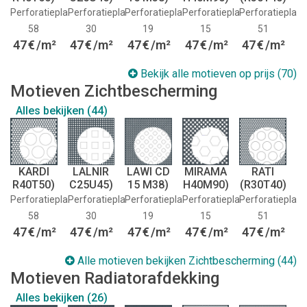
Perforatieplaat:
Perforatieplaat:
Perforatieplaat:
Perforatieplaat:
Perforatieplaat
58
30
19
15
51
47
€
/m²
47
€
/m²
47
€
/m²
47
€
/m²
47
€
/m²
Bekijk alle motieven op prijs (70)
Motieven Zichtbescherming
Alles bekijken (44)
KARDI
LALNIR
LAWI CD
MIRAMA
RATI
R40T50)
C25U45)
15 M38)
H40M90)
(R30T40)
Perforatieplaat:
Perforatieplaat:
Perforatieplaat:
Perforatieplaat:
Perforatieplaat
58
30
19
15
51
47
€
/m²
47
€
/m²
47
€
/m²
47
€
/m²
47
€
/m²
Alle motieven bekijken Zichtbescherming (44)
Motieven Radiatorafdekking
Alles bekijken (26)