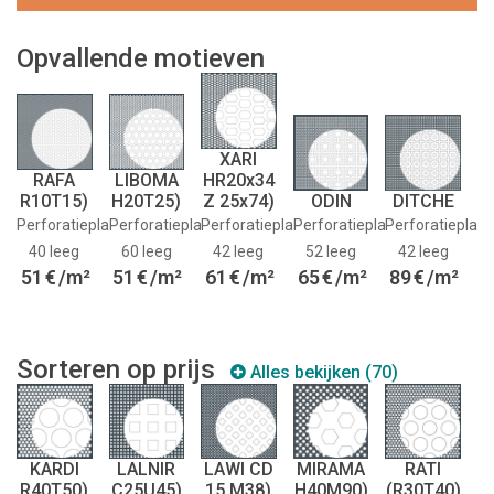
Opvallende motieven
XARI
RAFA
LIBOMA
HR20x34
R10T15)
H20T25)
Z 25x74)
ODIN
DITCHE
Perforatieplaat:
Perforatieplaat:
Perforatieplaat:
Perforatieplaat:
Perforatieplaat
40 leeg
60 leeg
42 leeg
52 leeg
42 leeg
51
€
/m²
51
€
/m²
61
€
/m²
65
€
/m²
89
€
/m²
Sorteren op prijs
Alles bekijken (70)
KARDI
LALNIR
LAWI CD
MIRAMA
RATI
R40T50)
C25U45)
15 M38)
H40M90)
(R30T40)