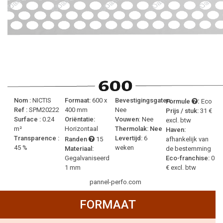
:
Nom :
NICTIS
Formaat:
600 x
Bevestigingsgaten
:
Formule
Eco
Ref :
SPM20222
400 mm
Nee
Prijs / stuk:
31 €
Surface :
0.24
Oriëntatie:
Vouwen
: Nee
excl. btw
m²
Horizontaal
Thermolak: Nee
Haven:
Transparence :
Levertijd:
6
Randen
15
afhankelijk van
45 %
weken
Materiaal:
de bestemming
Gegalvaniseerd
Eco-franchise:
0
1 mm
€ excl. btw
pannel-perfo.com
FORMAAT