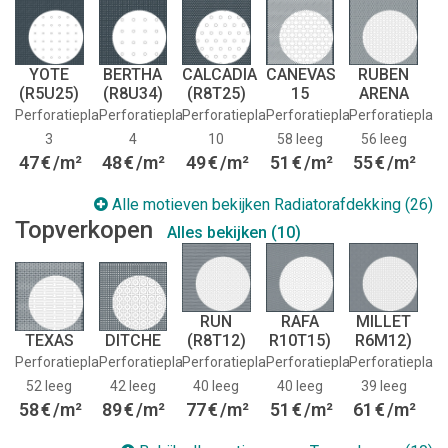
YOTE
BERTHA
CALCADIA
CANEVAS
RUBEN
(R5U25)
(R8U34)
(R8T25)
15
ARENA
Perforatieplaat:
Perforatieplaat:
Perforatieplaat:
Perforatieplaat:
Perforatieplaat
3
4
10
58 leeg
56 leeg
47
€
/m²
48
€
/m²
49
€
/m²
51
€
/m²
55
€
/m²
Alle motieven bekijken Radiatorafdekking (26)
Topverkopen
Alles bekijken (10)
RUN
RAFA
MILLET
TEXAS
DITCHE
(R8T12)
R10T15)
R6M12)
Perforatieplaat:
Perforatieplaat:
Perforatieplaat:
Perforatieplaat:
Perforatieplaat
52 leeg
42 leeg
40 leeg
40 leeg
39 leeg
58
€
/m²
89
€
/m²
77
€
/m²
51
€
/m²
61
€
/m²