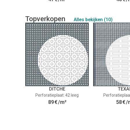
Topverkopen
Alles bekijken (10)
DITCHE
TEXA
Perforatieplaat: 42 leeg
Perforatieplaa
89
€
/m²
58
€
/