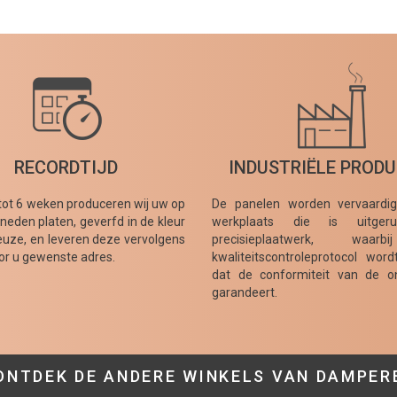
RECORDTIJD
INDUSTRIËLE PRODU
tot 6 weken produceren wij uw op
De panelen worden vervaardi
eden platen, geverfd in de kleur
werkplaats die is uitger
uze, en leveren deze vervolgens
precisieplaatwerk, waar
or u gewenste adres.
kwaliteitscontroleprotocol wor
dat de conformiteit van de o
garandeert.
ONTDEK DE ANDERE WINKELS VAN DAMPER