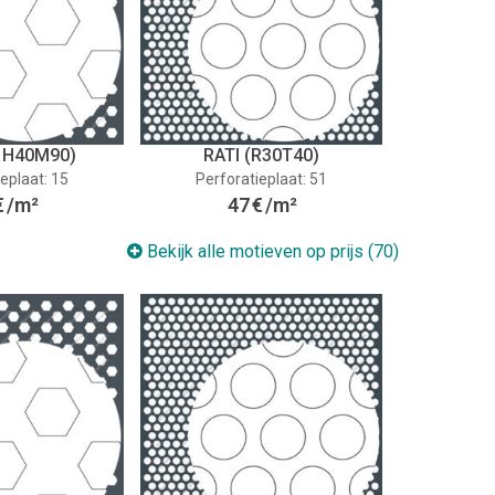
 H40M90)
RATI (R30T40)
eplaat: 15
Perforatieplaat: 51
€
/m²
47
€
/m²
Bekijk alle motieven op prijs (70)