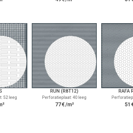
S
RUN (R8T12)
RAFA 
t: 52 leeg
Perforatieplaat: 40 leeg
Perforatiep
m²
77
€
/m²
51