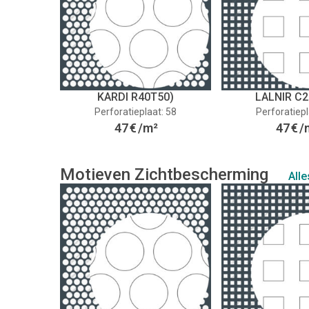
KARDI R40T50)
LALNIR C2
Perforatieplaat: 58
Perforatiepl
47
€
/m²
47
€
/
Motieven Zichtbescherming
Alle