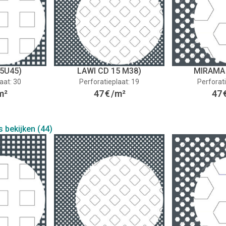
5U45)
LAWI CD 15 M38)
MIRAMA
aat: 30
Perforatieplaat: 19
Perforati
m²
47
€
/m²
47
s bekijken (44)