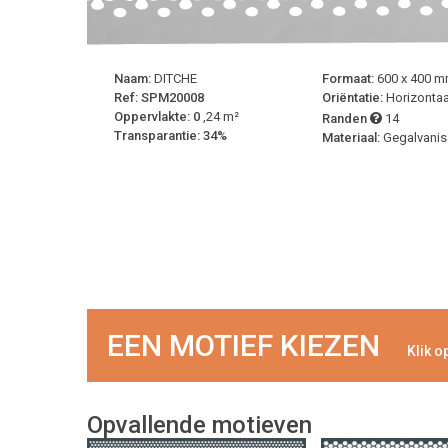
Naam:
DITCHE
Formaat:
600 x 400 
Ref: SPM20008
Oriëntatie:
Horizontaa
Oppervlakte: 0
,24 m²
Randen
14
Transparantie: 34%
Materiaal:
Gegalvani
EEN MOTIEF KIEZEN
Klik o
Opvallende motieven