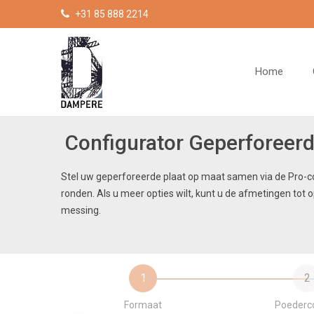
Cookies beheer paneel
+31 85 888 2214
Home
Configurator Geperforeerd
Stel uw geperforeerde plaat op maat samen via de Pro-c
ronden. Als u meer opties wilt, kunt u de afmetingen tot
messing.
1
2
Formaat
Poederc