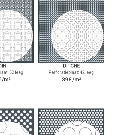
DIN
DITCHE
laat: 52 leeg
Perforatieplaat: 42 leeg
€
/m²
89
€
/m²