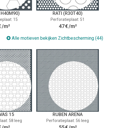
 H40M90)
RATI (R30T40)
eplaat: 15
Perforatieplaat: 51
€
/m²
47
€
/m²
Alle motieven bekijken Zichtbescherming (44)
VAS 15
RUBEN ARENA
laat: 58 leeg
Perforatieplaat: 56 leeg
€
/m²
55
€
/m²