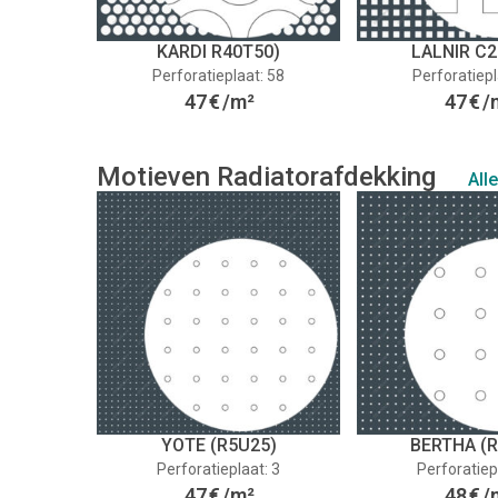
KARDI R40T50)
LALNIR C2
Perforatieplaat: 58
Perforatiepl
47
€
/m²
47
€
/
Motieven Radiatorafdekking
All
YOTE (R5U25)
BERTHA (
Perforatieplaat: 3
Perforatiep
47
€
/m²
48
€
/