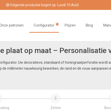
Volgende productie begint op: Lundi 10 Août
Onze patronen
Configurator
Prijzen
Blog
Man
e plaat op maat – Personalisatie 
onfigurator. Uw decoratieve, standaard of honingraatperforatie wordt
 op de millimeter nauwkeurig bewerken, de rand en de vouw aanpassen e
3
oating
Zetten
Beve