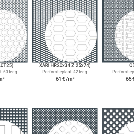
20T25)
XARI HR20x34 Z 25x74)
O
t: 60 leeg
Perforatieplaat: 42 leeg
Perforatiep
m²
61
€
/m²
65
)