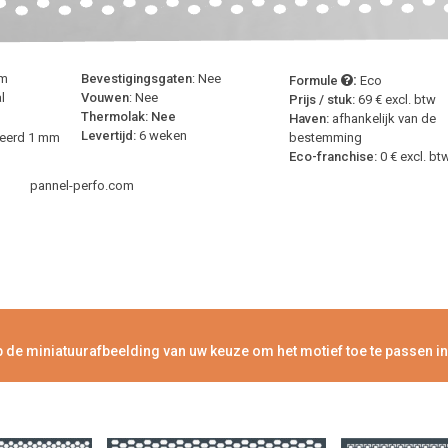
:
mm
Bevestigingsgaten
: Nee
Formule
Eco
l
Vouwen
: Nee
Prijs / stuk:
69 € excl. btw
Thermolak: Nee
Haven:
afhankelijk van de
Levertijd:
6 weken
seerd 1 mm
bestemming
Eco-franchise:
0 € excl. bt
pannel-perfo.com
p de miniatuurafbeelding van uw keuze om het motief toe te passen in