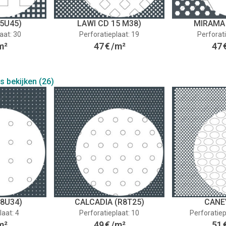
5U45)
LAWI CD 15 M38)
MIRAMA
aat: 30
Perforatieplaat: 19
Perforati
m²
47
€
/m²
47
es bekijken (26)
R8U34)
CALCADIA (R8T25)
CANE
laat: 4
Perforatieplaat: 10
Perforatiep
m²
49
€
/m²
51