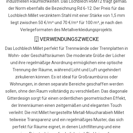
industriellen Räumlichkeiten. Das Lochblech R6M12 trägt gemäß
der Norm ebenfalls die Bezeichnung Rd 6-12. Der Preis für das
Lochblech Millet verzinktem Stahl mit einer Stärke von 1,5 mm
liegt zwischen 50 €/m² und 70 €/m² für 100 m², je nach den
Verlegeformaten des Metallverkleidungsprojekts.
VERWENDUNGSZWECKE
Das Lochblech Millet perfekt für Trennwände oder Trennplatten in
Wohn- oder Geschäftsräumen. Die moderate Größe der Löcher
und ihre regelmäßige Anordnung ermöglichen eine optische
Trennung der Räume, während Licht und Luft ungehindert
zirkulieren können. Es ist ideal für Großraumbüros oder
Wohnungen, in denen separate Bereiche geschaffen werden
sollen, ohne den Raum vollständig zu verschließen. Das diagonale
Gitterdesign sorgt für einen ordentlichen geometrischen Effekt,
der Innenräumen einen zeitgemäßen und eleganten Touch
verleiht. Die mit Millet hergestellte Metall-Moucharabieh Millet
teilweise Transparenz und ein regelmäßiges Muster, das sich
perfekt für Räume eignet, in denen Lichtfilterung und eine