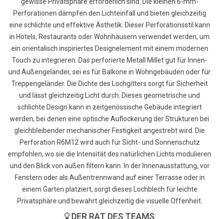
gewisse Privatsphäre erforderlich sind. Die kleinen 6-mm-
Perforationen dämpfen den Lichteinfall und bieten gleichzeitig
eine schlichte und effektive Ästhetik. Dieser Perforationsstil kann
in Hotels, Restaurants oder Wohnhäusern verwendet werden, um
ein orientalisch inspiriertes Designelement mit einem modernen
Touch zu integrieren. Das perforierte Metall Millet gut für Innen-
und Außengeländer, sei es für Balkone in Wohngebäuden oder für
Treppengeländer. Die Dichte des Lochgitters sorgt für Sicherheit
und lässt gleichzeitig Licht durch. Dieses geometrische und
schlichte Design kann in zeitgenössische Gebäude integriert
werden, bei denen eine optische Auflockerung der Strukturen bei
gleichbleibender mechanischer Festigkeit angestrebt wird. Die
Perforation R6M12 wird auch für Sicht- und Sonnenschutz
empfohlen, wo sie die Intensität des natürlichen Lichts modulieren
und den Blick von außen filtern kann. In der Innenausstattung, vor
Fenstern oder als Außentrennwand auf einer Terrasse oder in
einem Garten platziert, sorgt dieses Lochblech für leichte
Privatsphäre und bewahrt gleichzeitig die visuelle Offenheit.
DER RAT DES TEAMS